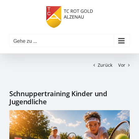
Zum
Inhalt
springen
Gehe zu ...
Zurück
Vor
Schnuppertraining Kinder und
Jugendliche
Zeige
grösseres
Bild