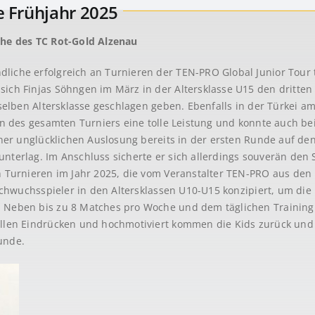
e Frühjahr 2025
che des TC Rot-Gold Alzenau
iche erfolgreich an Turnieren der TEN-PRO Global Junior Tour t
ich Finjas Söhngen im März in der Altersklasse U15 den dritten
rselben Altersklasse geschlagen geben. Ebenfalls in der Türkei am
rin des gesamten Turniers eine tolle Leistung und konnte auch b
iner unglücklichen Auslosung bereits in der ersten Runde auf den
nterlag. Im Anschluss sicherte er sich allerdings souverän den 
n Turnieren im Jahr 2025, die vom Veranstalter TEN-PRO aus den
Nachwuchsspieler in den Altersklassen U10-U15 konzipiert, um die 
 Neben bis zu 8 Matches pro Woche und dem täglichen Training 
ollen Eindrücken und hochmotiviert kommen die Kids zurück und
unde.