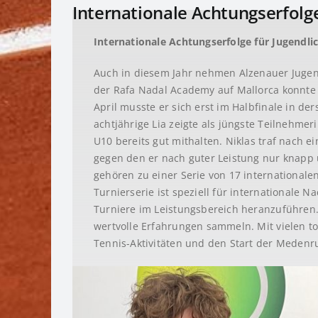
Internationale Achtungserfolg
Internationale Achtungserfolge für Jugendli
Auch in diesem Jahr nehmen Alzenauer Jugendl
der Rafa Nadal Academy auf Mallorca konnte s
April musste er sich erst im Halbfinale in de
achtjährige Lia zeigte als jüngste Teilnehme
U10 bereits gut mithalten. Niklas traf nach e
gegen den er nach guter Leistung nur knapp u
gehören zu einer Serie von 17 internationale
Turnierserie ist speziell für internationale 
Turniere im Leistungsbereich heranzuführen.
wertvolle Erfahrungen sammeln. Mit vielen t
Tennis-Aktivitäten und den Start der Medenr