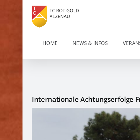
Zum
Inhalt
springen
HOME
NEWS & INFOS
VERAN
Internationale Achtungserfolge 
Zeige
grösseres
Bild