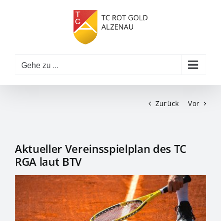
Zum
Inhalt
springen
Gehe zu ...
Zurück
Vor
Aktueller Vereinsspielplan des TC
RGA laut BTV
Zeige
grösseres
Bild